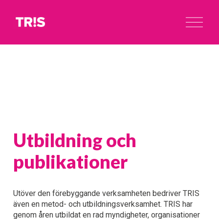
Ö
p
p
n
a
m
e
n
y
n
Utbildning och 
publikationer
Utöver den förebyggande verksamheten bedriver TRIS 
även en metod- och utbildningsverksamhet. TRIS har 
genom åren utbildat en rad myndigheter, organisationer 