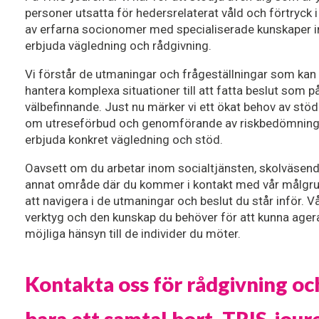
personer utsatta för hedersrelaterat våld och förtryck i 
av erfarna socionomer med specialiserade kunskaper i
erbjuda vägledning och rådgivning.
Vi förstår de utmaningar och frågeställningar som kan up
hantera komplexa situationer till att fatta beslut som påv
välbefinnande. Just nu märker vi ett ökat behov av stöd 
om utreseförbud och genomförande av riskbedömningar,
erbjuda konkret vägledning och stöd.
Oavsett om du arbetar inom socialtjänsten, skolväsende
annat område där du kommer i kontakt med vår målgrupp, 
att navigera i de utmaningar och beslut du står inför. Vå
verktyg och den kunskap du behöver för att kunna agera
möjliga hänsyn till de individer du möter.
Kontakta oss för rådgivning och 
bara ett samtal bort. TRIS-jour