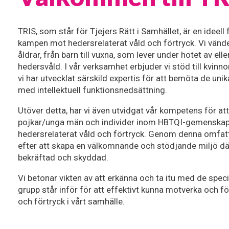
TRIS, som står för Tjejers Rätt i Samhället, är en ideell
kampen mot hedersrelaterat våld och förtryck. Vi vänder os
åldrar, från barn till vuxna, som lever under hotet av eller 
hedersvåld. I vår verksamhet erbjuder vi stöd till kvinno
vi har utvecklat särskild expertis för att bemöta de un
med intellektuell funktionsnedsättning.
Utöver detta, har vi även utvidgat vår kompetens för att i
pojkar/unga män och individer inom HBTQI-gemenskape
hedersrelaterat våld och förtryck. Genom denna omfatt
efter att skapa en välkomnande och stödjande miljö där 
bekräftad och skyddad.
Vi betonar vikten av att erkänna och ta itu med de spec
grupp står inför för att effektivt kunna motverka och f
och förtryck i vårt samhälle.