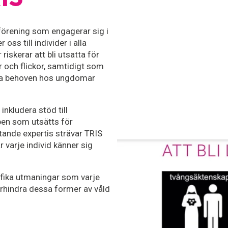
 förening som engagerar sig i 
s till individer i alla 
riskerar att bli utsatta för 
r och flickor, samtidigt som 
ika behoven hos ungdomar 
nkludera stöd till 
n som utsätts för 
ande expertis strävar TRIS 
varje individ känner sig 
ifika utmaningar som varje 
örhindra dessa former av våld 