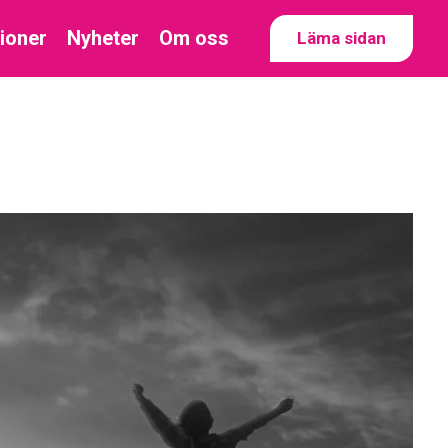
tioner
Nyheter
Om oss
Läma sidan