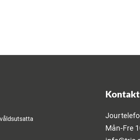
Kontakt
Jourtelef
l våldsutsatta
Mån-Fre 10