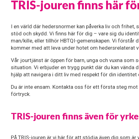
TRIS-jouren finns här fö
I en värld där hedersnormer kan påverka liv och frihet, s
stöd och skydd. Vi finns här för dig – vare sig du identif
man/kille, eller tillhör HBTQI-gemenskapen. Vi förstår 
kommer med att leva under hotet om hedersrelaterat vå
Vår jourtjänst är öppen för barn, unga och vuxna som sö
situation. Vi erbjuder en trygg punkt där du kan vända d
hjälp att navigera i ditt liv med respekt för din identite
Du är inte ensam. Kontakta oss för ett första steg mot ett
förtryck.
TRIS-jouren finns även för yr
På TRIS-jouren är vi här för att stödja även dig som ä