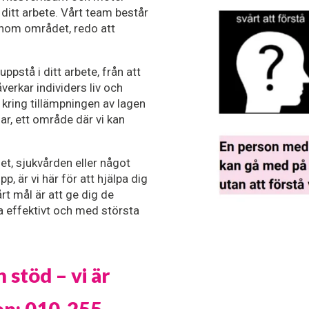
ditt arbete. Vårt team består 
nom området, redo att 
pstå i ditt arbete, från att 
erkar individers liv och 
kring tillämpningen av lagen 
 ett område där vi kan 
t, sjukvården eller något 
är vi här för att hjälpa dig 
rt mål är att ge dig de 
 effektivt och med största 
stöd – vi är 
en: 010-255 