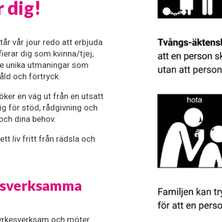
r dig!
tår vår jour redo att erbjuda 
ierar dig som kvinna/tjej, 
de unika utmaningar som 
ld och förtryck.
ker en väg ut från en utsatt 
ig för stöd, rådgivning och 
t och dina behov.
 liv fritt från rädsla och 
kesverksamma
r yrkesverksam och möter 